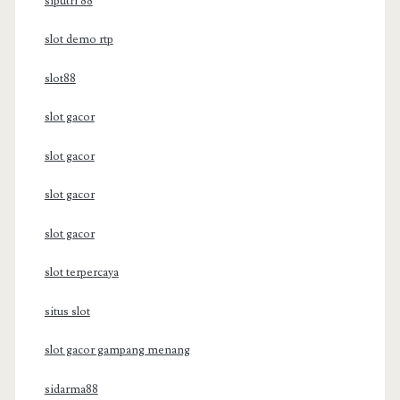
siputri 88
slot demo rtp
slot88
slot gacor
slot gacor
slot gacor
slot gacor
slot terpercaya
situs slot
slot gacor gampang menang
sidarma88