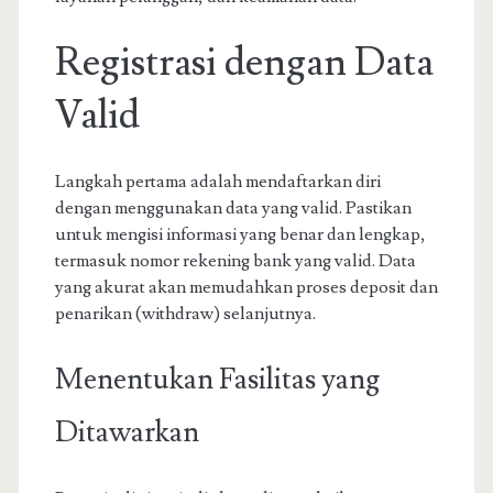
Registrasi dengan Data
Valid
Langkah pertama adalah mendaftarkan diri
dengan menggunakan data yang valid. Pastikan
untuk mengisi informasi yang benar dan lengkap,
termasuk nomor rekening bank yang valid. Data
yang akurat akan memudahkan proses deposit dan
penarikan (withdraw) selanjutnya.
Menentukan Fasilitas yang
Ditawarkan