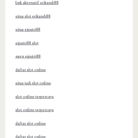
link alternatif srikandi88
situs slot srikandi88
situs siputri88
siputri88 slot
agen siputri88
daftar slot online
situs judi slot online
slot online terpercaya
slot online terpercaya
daftar slot online
daftar slot online