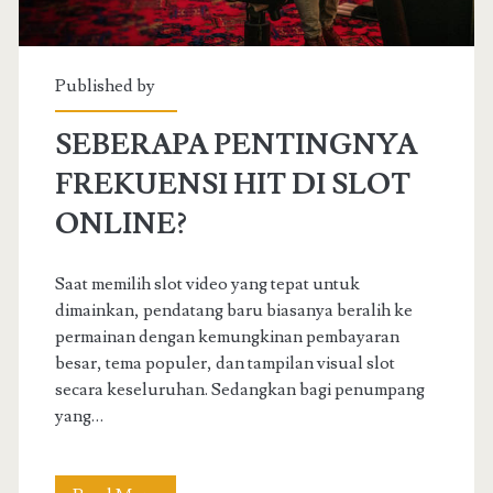
Published by
SEBERAPA PENTINGNYA
FREKUENSI HIT DI SLOT
ONLINE?
Saat memilih slot video yang tepat untuk
dimainkan, pendatang baru biasanya beralih ke
permainan dengan kemungkinan pembayaran
besar, tema populer, dan tampilan visual slot
secara keseluruhan. Sedangkan bagi penumpang
yang…