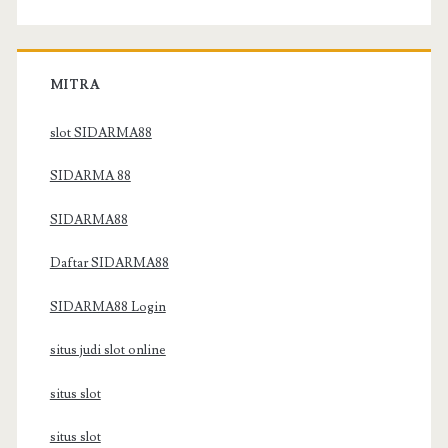
MITRA
slot SIDARMA88
SIDARMA 88
SIDARMA88
Daftar SIDARMA88
SIDARMA88 Login
situs judi slot online
situs slot
situs slot