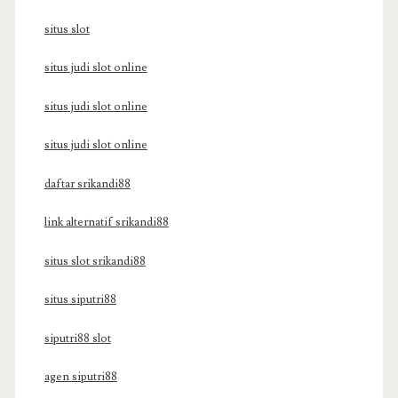
situs slot
situs judi slot online
situs judi slot online
situs judi slot online
daftar srikandi88
link alternatif srikandi88
situs slot srikandi88
situs siputri88
siputri88 slot
agen siputri88