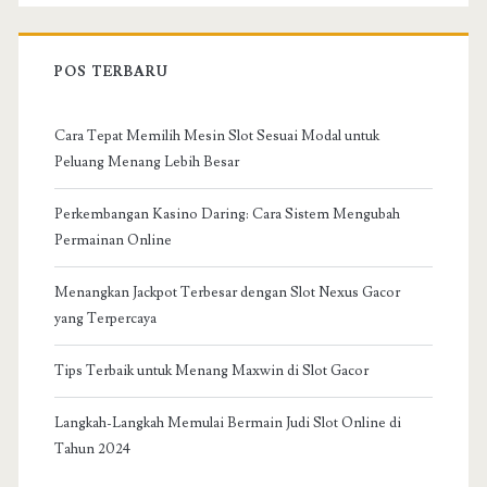
POS TERBARU
Cara Tepat Memilih Mesin Slot Sesuai Modal untuk
Peluang Menang Lebih Besar
Perkembangan Kasino Daring: Cara Sistem Mengubah
Permainan Online
Menangkan Jackpot Terbesar dengan Slot Nexus Gacor
yang Terpercaya
Tips Terbaik untuk Menang Maxwin di Slot Gacor
Langkah-Langkah Memulai Bermain Judi Slot Online di
Tahun 2024